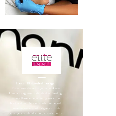
Hannah
Bindweefselmassage
Deze bekende massage techniek van
Hannah zorgt ervoor dat de doorbloeding,
zuurstoftoevoer, egaliteit, glans en de
huidconditie intensief worden verbeterd.
Deze massage wordt uitgevoerd in de
dieper gelegen
huiddelen (het onderhuidse