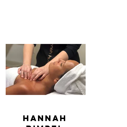
Bindweefsel
massage
HANNAH