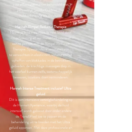
zeer effectieve manier behandeld met
persoonlijk (product) advies met
huidverbetering als resultaat.
Hannah Rimpel Reductie Therapie
Neem je huid mee naar de next level door
rimpelvorming en volumeverlies intensief
aan te pakken met de Rimpel Reductie
Therapie. Spectaculaire resultaten zijn
te
verwachten in elasticiteit, volume en het
opheffen van blokkades in de betrokken
gebieden. de krachtige massages diep in
het weefsel kunnen zelfs, wetenschappelijk
bewezen, littekens doen verminderen.
Hannah Intense Treatment inclusief Ultra
geluid
Dit is een intensieve vervolgbehandeling op
de Hannah Xperience, waarbij de huid
intensief wordt geboost door onder andere
de Trans6Peel toe te passen en de
behandeling uit te breiden met het Ultra
geluid apparaat. Met deze professionele en