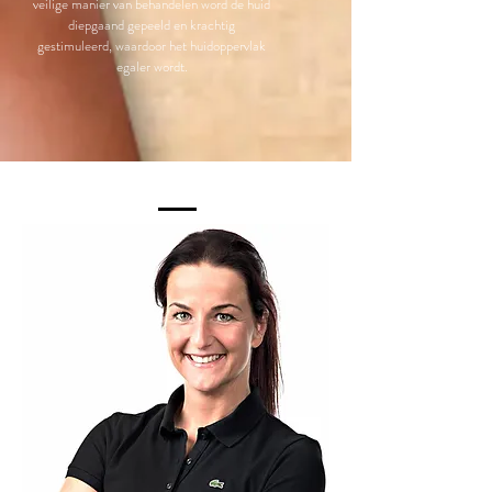
veilige manier van behandelen word de huid
diepgaand gepeeld en krachtig
gestimuleerd, waardoor het
huidoppervlak
egaler wordt.