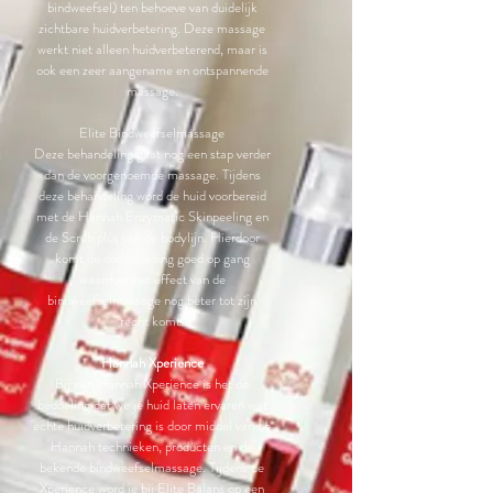
bindweefsel) ten behoeve van duidelijk
zichtbare huidverbetering. Deze massage
werkt niet alleen huidverbeterend, maar is
ook een zeer aangename en ontspannende
massage.
Elite Bindweefselmassage
Deze behandeling gaat nog een stap verder
dan de voorgenoemde massage. Tijdens
deze behandeling word de huid voorbereid
met de Hannah Enzymatic Skinpeeling en
de Scrub plus van de bodylijn. Hierdoor
komt de doorbloeding goed op gang
waardoor het effect van de
bindweefselmassage nog beter tot zijn
recht komt.
Hannah
Xperience
Bij een Hannah Xperience is het de
bedoeling dat we je huid laten ervaren wat
echte huidverbetering is door middel van de
Hannah technieken, producten en de
bekende bindweefselmassage. Tijdens de
Xperience word je bij Elite Balans op een